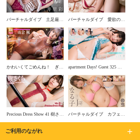
バーチャルダイブ 土足厳禁の誘惑 三井里彩
バーチャルダイブ 愛欲の逃避行 鈴木双葉
かわいくてごめんね！ ぎゃるぎゃるしい、のはキライですか？ 雨倉楓
apartment Days! Guest 325 秋元るい sideB
Precious Dress Show 41 樹さくら
バーチャルダイブ カフェで気になる濃い魅力のお姉さん なる子
ご利用のながれ