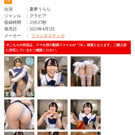
VR
出演
：
夏夢うらら
ジャンル
：
グラビア
収録時間
：
33分27秒
発売日
：
2025年4月5日
メーカー
：
ファンタスティカ
※こちらの作品は、スマホ用の動画ファイルが「2K」画質となります。ご購入前
に対応しているかご確認ください。