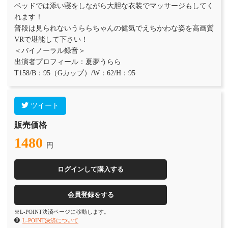
ベッドでは添い寝をしながら大胆な衣装でマッサージもしてく
れます！
普段は見られないうららちゃんの健気でえちかわな姿を高画質
VRで堪能して下さい！
＜バイノーラル録音＞
出演者プロフィール：夏夢うらら
T158/B：95（Gカップ）/W：62/H：95
ツイート
販売価格
1480
円
ログインして購入する
会員登録をする
※L-POINT決済ページに移動します。
L-POINT決済について