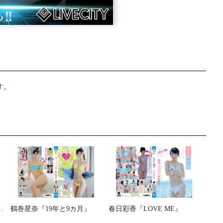
す。
ンダーブーブ』
鶴巻星奈『19年と9カ月』
春日彩香『LOVE ME』