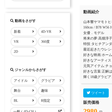
動画紹介
動画をさがす
山本響ヤマモトヒ
160cm / B78 W56 
新着
4D-VR
女優．モデル
将来の夢:高畑淳
VR
360度
特技:タヒチアン
最近起きたウレシ
2D
好きな映画:ホー
好きなアーティス
元気アイテム:チ
ジャンルからさがす
好きな言葉:正解
輝く18歳グラビ
アイドル
グラビア
舞台
趣味
ツイート
BL
R指定
販売価格
2980
一般 ( 4D-CH )