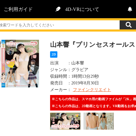
ご利用ガイド
4D-VRについて
山本響『プリンセスオールス
2D
出演
：
山本響
ジャンル
：
グラビア
収録時間
：
1時間13分29秒
発売日
：
2019年8月30日
メーカー
：
ファインクリエイト
※こちらの作品は、スマホ用の動画ファイルが「2K」
※こちらの作品は、2D動画となります。VR動画をお求