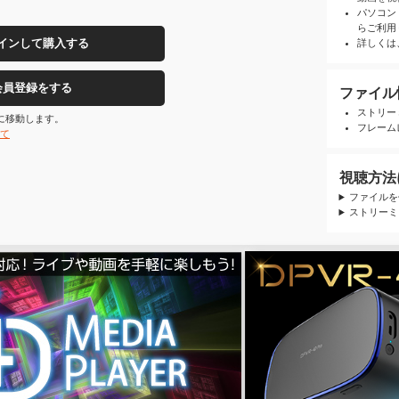
パソコン
らご利用
インして購入する
詳しくは
会員登録をする
ファイル
ストリー
ジに移動します。
フレームレ
いて
視聴方法
ファイルを
ストリーミ