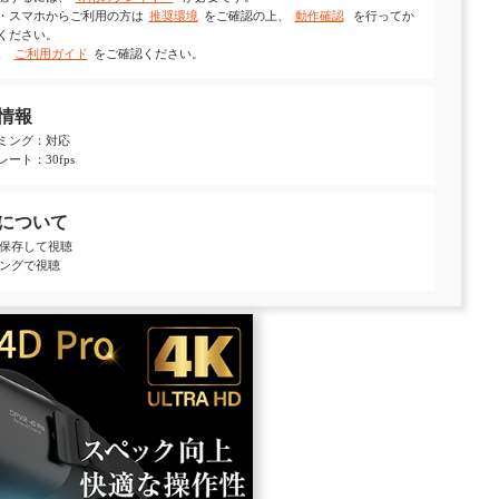
・スマホからご利用の方は
推奨環境
をご確認の上、
動作確認
を行ってか
ください。
、
ご利用ガイド
をご確認ください。
情報
ミング：対応
ート：30fps
について
保存して視聴
ングで視聴