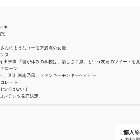
ビキ
H79
子さんのようなユーモア満点の女優
ダンス
イ出来事:「響が休みの学校は、楽しさ半減」という友達のツイートを
ムアローン
ト、音楽:湘南乃風、ファンキーモンキーベイビー
ョコレート
は1つではない！！
アコンテンツ発売決定。
ご購入前
動画を視