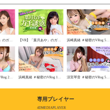
【VR】「柳いろは」のガチ誘惑 ～実践編～
【VR】「葉月あや」のガチ誘惑 ～実践編～
浜崎真緒 ＃秘密のVRog 5日目 エッチな晩酌 激レアプレゼントも！
浜崎真緒 ＃秘密のVRog 2日目 一人暮らし お風呂ルーティン
浜崎真緒 ＃秘密のVRog 1日目 バストマッサージ お布団で下着が…
涼宮琴音 ＃秘密のVRog 5日目 世界に一つだけのプレゼント
専用プレイヤー
4DMEDIAPLAYER