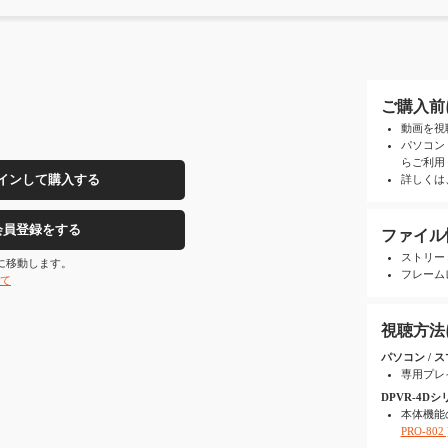
ご購入前
動画を視
パソコン
らご利用
インして購入する
詳しくは
会員登録をする
ファイル
ストリー
ジに移動します。
フレームレ
いて
視聴方法
パソコン / スマ
専用プレ
DPVR-4Dシリ
本体機能
PRO-802 