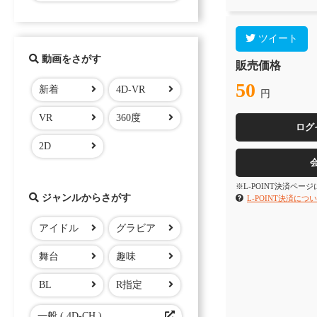
ツイート
動画をさがす
販売価格
50
新着
4D-VR
円
VR
360度
ログ
2D
※L-POINT決済ペー
ジャンルからさがす
L-POINT決済につ
アイドル
グラビア
舞台
趣味
BL
R指定
一般 ( 4D-CH )