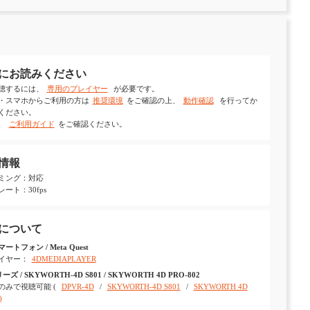
にお読みください
聴するには、
専用のプレイヤー
が必要です。
・スマホからご利用の方は
推奨環境
をご確認の上、
動作確認
を行ってか
ください。
、
ご利用ガイド
をご確認ください。
情報
ミング：対応
ート：30fps
について
ートフォン / Meta Quest
イヤー：
4DMEDIAPLAYER
ーズ / SKYWORTH-4D S801 / SKYWORTH 4D PRO-802
のみで視聴可能 (
DPVR-4D
/
SKYWORTH-4D S801
/
SKYWORTH 4D
)