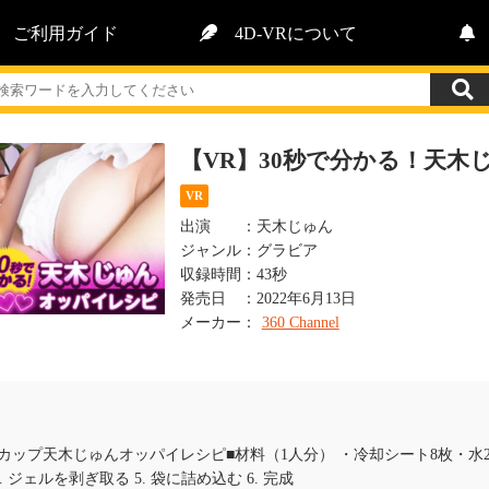
ご利用ガイド
4D-VRについて
【VR】30秒で分かる！天
VR
出演
：
天木じゅん
ジャンル
：
グラビア
収録時間
：
43秒
発売日
：
2022年6月13日
メーカー
：
360 Channel
ップ天木じゅんオッパイレシピ■材料（1人分） ・冷却シート8枚・水2000c
4. ジェルを剥ぎ取る 5. 袋に詰め込む 6. 完成